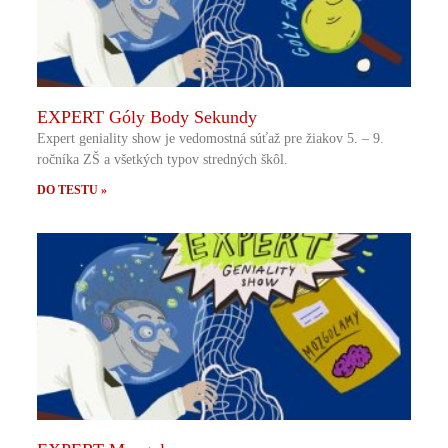
EXPERT Góly Body Sekundy
Expert geniality show je vedomostná súťaž pre žiakov 5. – 9.
ročníka ZŠ a všetkých typov stredných škôl.
DO TESTU »