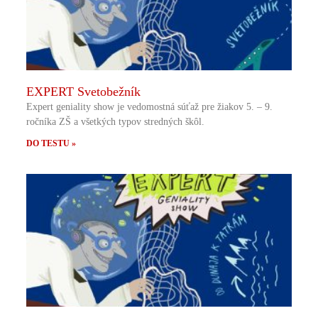
EXPERT Svetobežník
Expert geniality show je vedomostná súťaž pre žiakov 5. – 9.
ročníka ZŠ a všetkých typov stredných škôl.
DO TESTU »