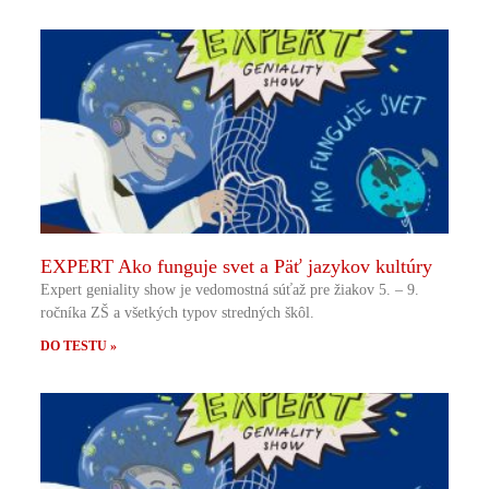
EXPERT Ako funguje svet a Päť jazykov kultúry
Expert geniality show je vedomostná súťaž pre žiakov 5. – 9.
ročníka ZŠ a všetkých typov stredných škôl.
DO TESTU »