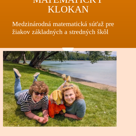
KLOKAN
Medzinárodná matematická súťaž pre
žiakov základných a stredných škôl