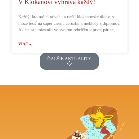
V Klokanovi vyhráva každý!
Každý, kto našiel odvahu a riešil klokanovské úlohy, sa
môže tešiť na super čiernu ceruzku a niektorý z diplomov.
Ak ste sa umiestnili vo svojom rebríčku v prvej pätine,
VIAC »
ĎALŠIE AKTUALITY