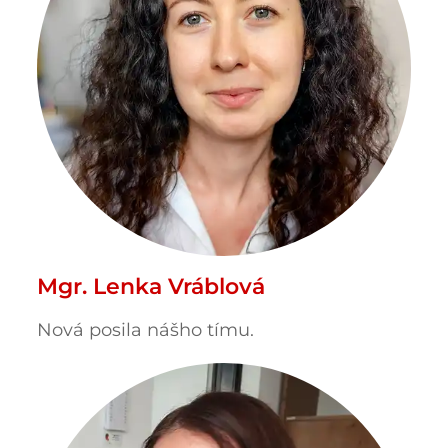
Mgr. Lenka Vráblová
Nová posila nášho tímu.