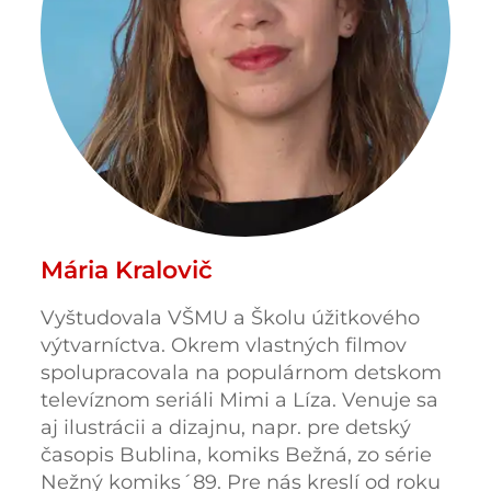
Mária Kralovič
Vyštudovala VŠMU a Školu úžitkového
výtvarníctva. Okrem vlastných filmov
spolupracovala na populárnom detskom
televíznom seriáli Mimi a Líza. Venuje sa
aj ilustrácii a dizajnu, napr. pre detský
časopis Bublina, komiks Bežná, zo série
Nežný komiks´89. Pre nás kreslí od roku