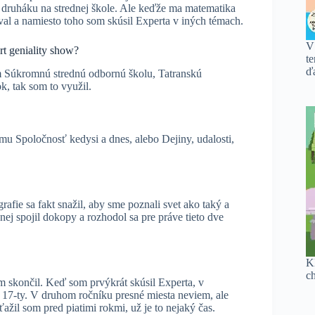
 druháku na strednej škole. Ale keďže ma matematika
l a namiesto toho som skúsil Experta v iných témach.
V
rt geniality show?
te
ďa
m Súkromnú strednú odbornú školu, Tatranskú
k, tak som to využil.
mu Spoločnosť kedysi a dnes, alebo Dejiny, udalosti,
afie sa fakt snažil, aby sme poznali svet ako taký a
nej spojil dokopy a rozhodol sa pre práve tieto dve
K
c
 skončil. Keď som prvýkrát skúsil Experta, v
 17-ty. V druhom ročníku presné miesta neviem, ale
ažil som pred piatimi rokmi, už je to nejaký čas.