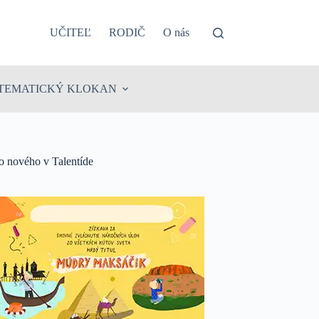
UČITEĽ
RODIČ
O nás
TEMATICKÝ KLOKAN
o nového v Talentíde