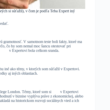
rých si súťažil), v čom je podľa Teba Expert iný
vedať.
vú gramotnosť. V samotnom teste boli fakty, ktoré ma
niečo, čo by som nemal moc šancu otestovať pri
žiť v Expertovi bola celkom sranda.
hu iné ako témy, v ktorých som súťažil v Expertovi.
dky aj iných oblastiach.
llege London. Témy, ktoré som si v Expertovi
zhodnutí v biznise vyplýva práve z ekonomickej, alebo
 zakladá na historickom rozvoji sociálnych vied a ich