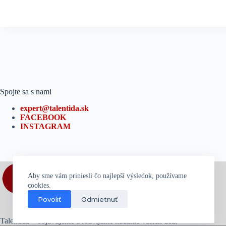
Spojte sa s nami
expert@talentida.sk
FACEBOOK
INSTAGRAM
Aby sme vám priniesli čo najlepší výsledok, používame
cookies.
Povoliť
Odmietnuť
Talentída – objavujeme a rozvíjame nadanie vašich detí.