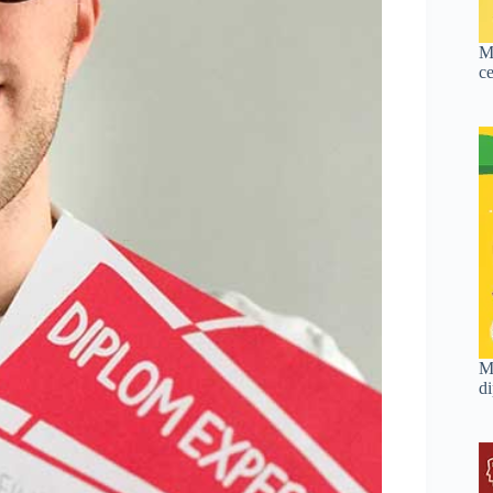
M
c
M
d