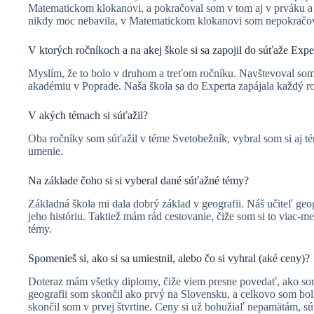
Matematickom klokanovi, a pokračoval som v tom aj v prváku a
nikdy moc nebavila, v Matematickom klokanovi som nepokračova
V ktorých ročníkoch a na akej škole si sa zapojil do súťaže Expe
Myslím, že to bolo v druhom a treťom ročníku. Navštevoval so
akadémiu v Poprade. Naša škola sa do Experta zapájala každý ro
V akých témach si súťažil?
Oba ročníky som súťažil v téme Svetobežník, vybral som si aj té
umenie.
Na základe čoho si si vyberal dané súťažné témy?
Základná škola mi dala dobrý základ v geografii. Náš učiteľ geogr
jeho históriu. Taktiež mám rád cestovanie, čiže som si to viac-me
témy.
Spomenieš si, ako si sa umiestnil, alebo čo si vyhral (aké ceny)?
Doteraz mám všetky diplomy, čiže viem presne povedať, ako som
geografii som skončil ako prvý na Slovensku, a celkovo som bol
skončil som v prvej štvrtine. Ceny si už bohužiaľ nepamätám, súť