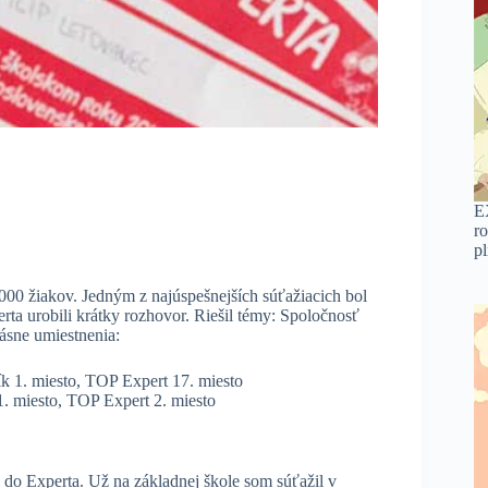
E
ro
p
 000 žiakov. Jedným z najúspešnejších súťažiacich bol
erta urobili krátky rozhovor. Riešil témy: Spoločnosť
rásne umiestnenia:
k 1. miesto, TOP Expert 17. miesto
1. miesto, TOP Expert 2. miesto
 do Experta. Už na základnej škole som súťažil v