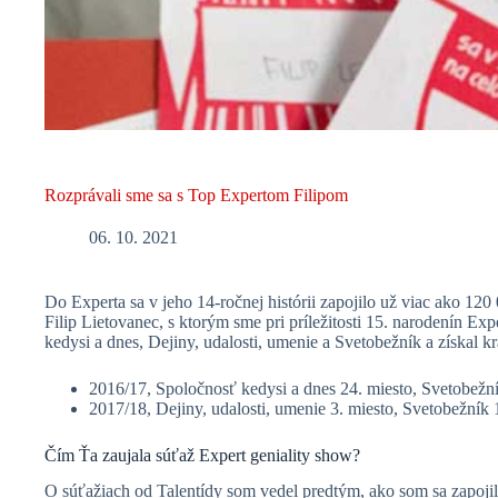
Rozprávali sme sa s Top Expertom Filipom
06. 10. 2021
Do Experta sa v jeho 14-ročnej histórii zapojilo už viac ako 120
Filip Lietovanec, s ktorým sme pri príležitosti 15. narodenín Exp
kedysi a dnes, Dejiny, udalosti, umenie a Svetobežník a získal k
2016/17, Spoločnosť kedysi a dnes 24. miesto, Svetobežní
2017/18, Dejiny, udalosti, umenie 3. miesto, Svetobežník 
Čím Ťa zaujala súťaž Expert geniality show?
O súťažiach od Talentídy som vedel predtým, ako som sa zapojil