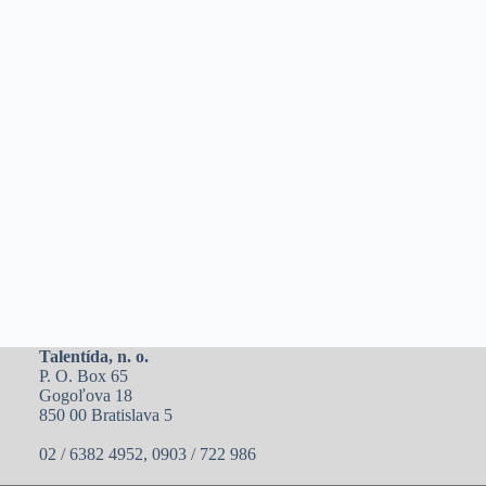
Talentída, n. o.
P. O. Box 65
Gogoľova 18
850 00 Bratislava 5
02 / 6382 4952, 0903 / 722 986