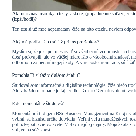
Ak porovnáš písomky a testy v škole, (prípadne iné súťaže, v kto
(lepší/horší)?
Ten test si už moc nepamätám, čiže na túto otázku neviem odpo
Aký má podľa Teba súťaž prínos pre žiakov?
Myslím si, že je super otestovať si všeobecné vedomosti a celko
dosť prekvapili, ale vo väčšej miere išlo o všeobecnú znalosť, 
odbornom zameraní mojej školy. A v neposlednom rade, súťa
Pomohla Ti súťaž v ďalšom štúdiu?
Študoval som informačné a digitálne technológie, čiže niečo troc
Ale v každom prípade je fajn vidieť, že dokážem dosiahnuť výsle
Kde momentálne študuješ?
Momentálne študujem BSc Business Management na King’s Co
vybral, sa biznisu určite dotýkajú. Veľmi veľa manažérskych ro
politickej situácie vo svete. Vplyv majú aj dejiny. Moja škola si
vplyve na súčasnosť.