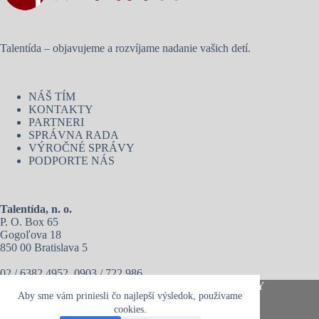
Talentída – objavujeme a rozvíjame nadanie vašich detí.
NÁŠ TÍM
KONTAKTY
PARTNERI
SPRÁVNA RADA
VÝROČNÉ SPRÁVY
PODPORTE NÁS
Talentída, n. o.
P. O. Box 65
Gogoľova 18
850 00 Bratislava 5
02 / 6382 4952, 0903 / 722 986
Copyright © 2026 - Talentída, n. o. I
VOP
I
PRIVACY
Aby sme vám priniesli čo najlepší výsledok, používame
POLICY
cookies.