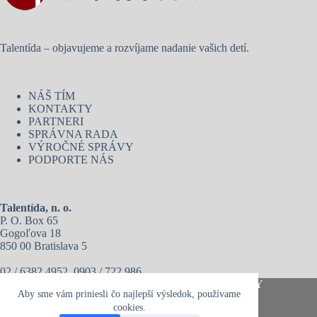
Talentída – objavujeme a rozvíjame nadanie vašich detí.
NÁŠ TÍM
KONTAKTY
PARTNERI
SPRÁVNA RADA
VÝROČNÉ SPRÁVY
PODPORTE NÁS
Talentída, n. o.
P. O. Box 65
Gogoľova 18
850 00 Bratislava 5
02 / 6382 4952, 0903 / 722 986
Copyright © 2026 - Talentída, n. o. I
VOP
I
PRIVACY
Aby sme vám priniesli čo najlepší výsledok, používame
POLICY
cookies.