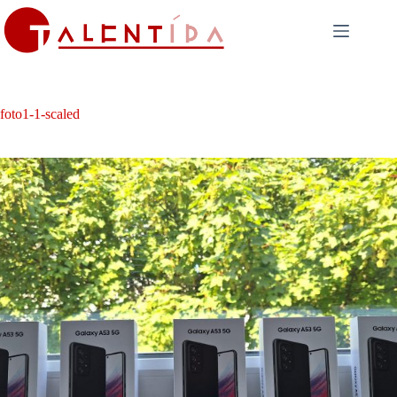
Skip
to
content
foto1-1-scaled