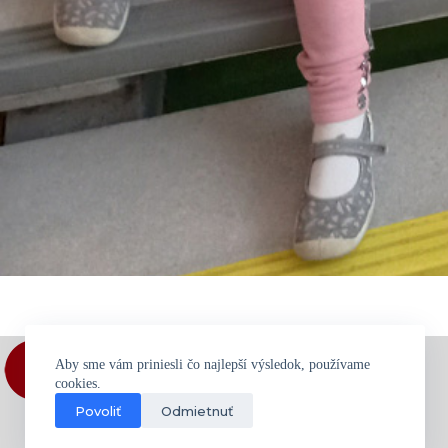
Aby sme vám priniesli čo najlepší výsledok, používame
cookies.
Povoliť
Odmietnuť