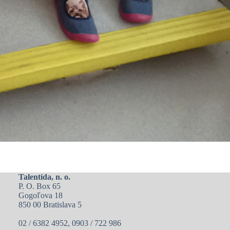
Talentída, n. o.
P. O. Box 65
Gogoľova 18
850 00 Bratislava 5
02 / 6382 4952, 0903 / 722 986