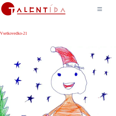
Skip
to
content
Vsetkovedko-21