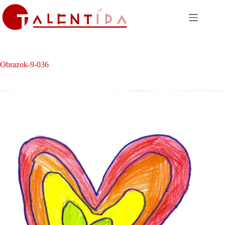
Skip
to
content
Obrazok-9-036