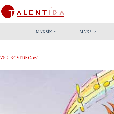
Skip
to
content
MAKSÍK
MAKS
VSETKOVEDKOcov1