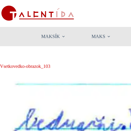
Skip
to
content
MAKSÍK
MAKS
Vsetkovedko-obrazok_103