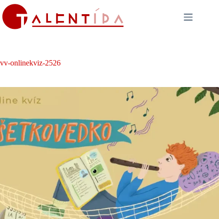
Skip
to
content
vv-onlinekviz-2526