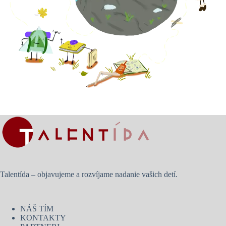
Talentída – objavujeme a rozvíjame nadanie vašich detí.
NÁŠ TÍM
KONTAKTY