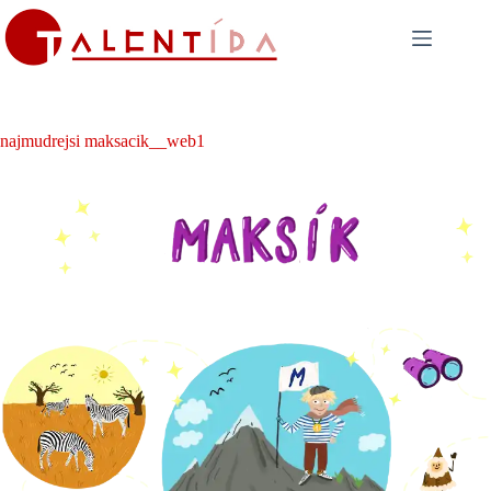
Skip
to
content
najmudrejsi maksacik__web1