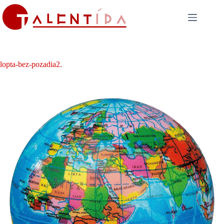
Skip
to
content
lopta-bez-pozadia2.