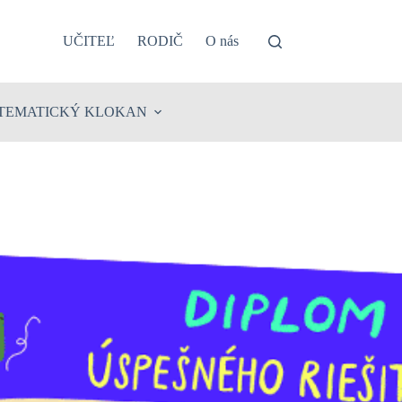
UČITEĽ
RODIČ
O nás
TEMATICKÝ KLOKAN