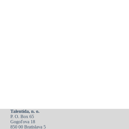
Talentída, n. o.
P. O. Box 65
Gogoľova 18
850 00 Bratislava 5