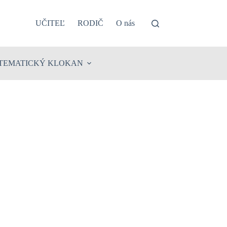
UČITEĽ
RODIČ
O nás
TEMATICKÝ KLOKAN