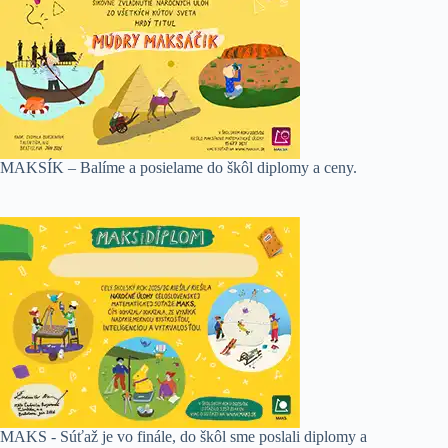
MAKSÍK – Balíme a posielame do škôl diplomy a ceny.
MAKS - Súťaž je vo finále, do škôl sme poslali diplomy a