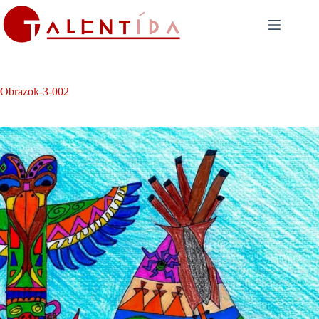
Skip
to
content
Obrazok-3-002