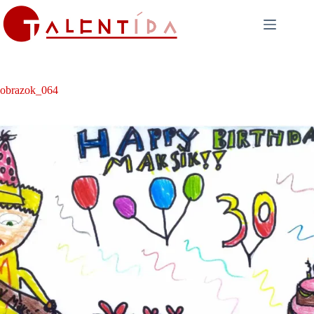
Skip
to
content
obrazok_064