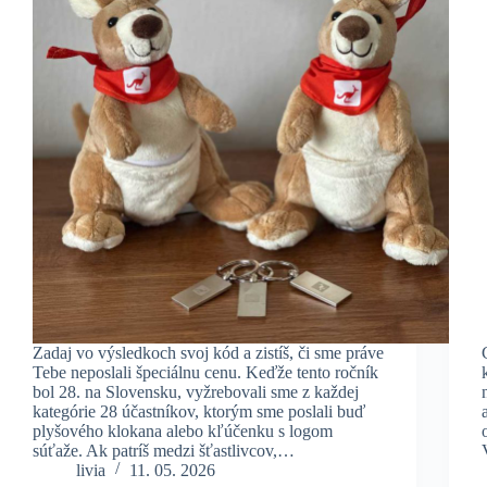
Zadaj vo výsledkoch svoj kód a zistíš, či sme práve
Tebe neposlali špeciálnu cenu. Keďže tento ročník
bol 28. na Slovensku, vyžrebovali sme z každej
kategórie 28 účastníkov, ktorým sme poslali buď
plyšového klokana alebo kľúčenku s logom
súťaže. Ak patríš medzi šťastlivcov,…
livia
11. 05. 2026