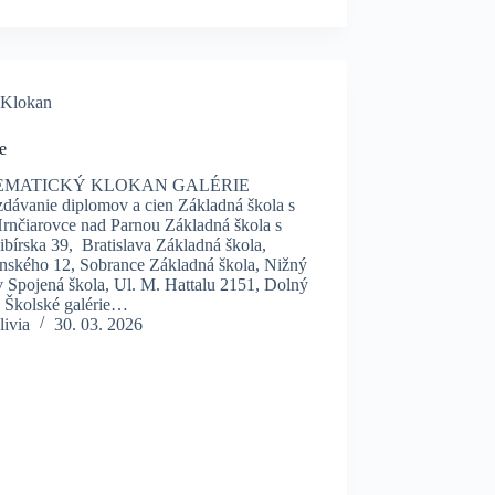
Klokan
e
EMATICKÝ KLOKAN GALÉRIE
dávanie diplomov a cien Základná škola s
rnčiarovce nad Parnou Základná škola s
bírska 39, Bratislava Základná škola,
ského 12, Sobrance Základná škola, Nižný
v Spojená škola, Ul. M. Hattalu 2151, Dolný
 Školské galérie…
livia
30. 03. 2026