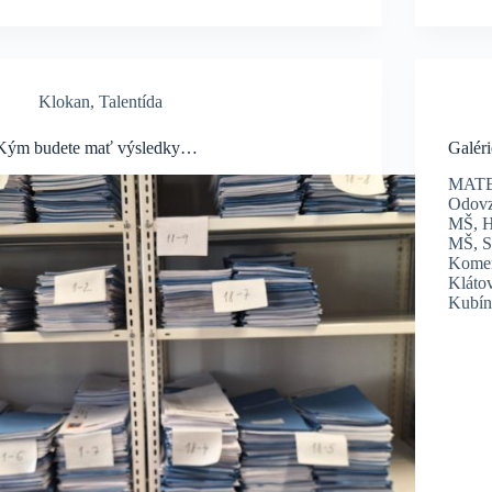
Klokan
,
Talentída
Kým budete mať výsledky…
Galéri
MAT
Odovz
MŠ, H
MŠ, Si
Komen
Kláto
Kubín