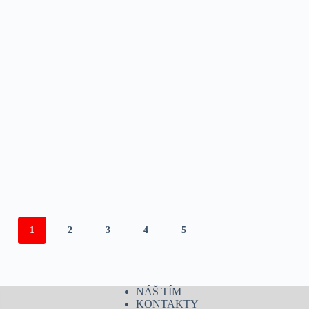
1
2
3
4
5
NÁŠ TÍM
KONTAKTY