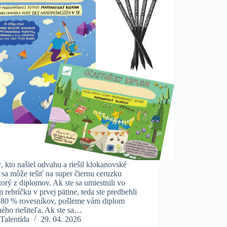
 kto našiel odvahu a riešil klokanovské
 sa môže tešiť na super čiernu ceruzku
torý z diplomov. Ak ste sa umiestnili vo
 rebríčku v prvej pätine, teda ste predbehli
 80 % rovesníkov, pošleme vám diplom
ého riešiteľa. Ak ste sa…
Talentída
29. 04. 2026