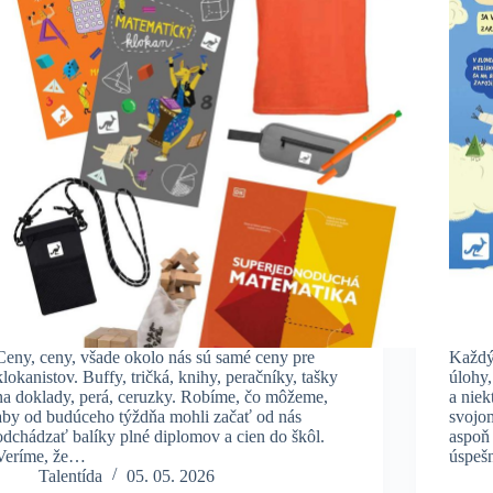
Ceny, ceny, všade okolo nás sú samé ceny pre
Každý,
klokanistov. Buffy, tričká, knihy, peračníky, tašky
úlohy,
na doklady, perá, ceruzky. Robíme, čo môžeme,
a niek
aby od budúceho týždňa mohli začať od nás
svojom
odchádzať balíky plné diplomov a cien do škôl.
aspoň
Veríme, že…
úspešn
Talentída
05. 05. 2026