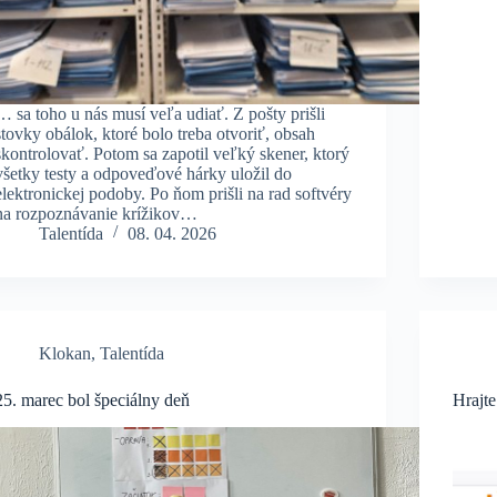
… sa toho u nás musí veľa udiať. Z pošty prišli
stovky obálok, ktoré bolo treba otvoriť, obsah
skontrolovať. Potom sa zapotil veľký skener, ktorý
všetky testy a odpoveďové hárky uložil do
elektronickej podoby. Po ňom prišli na rad softvéry
na rozpoznávanie krížikov…
Talentída
08. 04. 2026
Klokan
,
Talentída
25. marec bol špeciálny deň
Hrajte