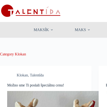
Skip
to
content
MAKSÍK
MAKS
Category
Klokan
Klokan
,
Talentída
Možno sme Ti poslali špeciálnu cenu!