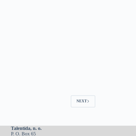
NEXT
Talentída, n. o.
P. O. Box 65