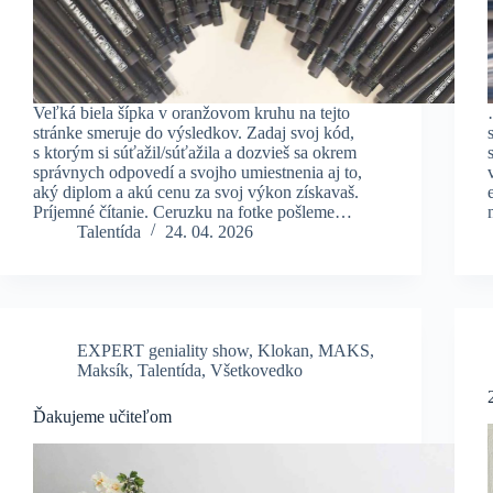
Veľká biela šípka v oranžovom kruhu na tejto
stránke smeruje do výsledkov. Zadaj svoj kód,
s ktorým si súťažil/súťažila a dozvieš sa okrem
správnych odpovedí a svojho umiestnenia aj to,
aký diplom a akú cenu za svoj výkon získavaš.
Príjemné čítanie. Ceruzku na fotke pošleme…
Talentída
24. 04. 2026
EXPERT geniality show
,
Klokan
,
MAKS
,
Maksík
,
Talentída
,
Všetkovedko
Ďakujeme učiteľom