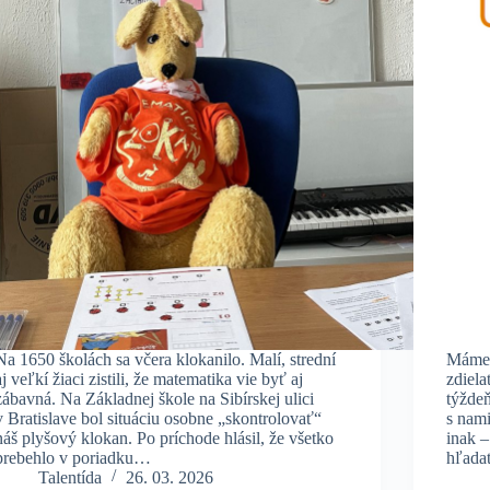
Na 1650 školách sa včera klokanilo. Malí, strední
Máme 
aj veľkí žiaci zistili, že matematika vie byť aj
zdiela
zábavná. Na Základnej škole na Sibírskej ulici
týždeň
v Bratislave bol situáciu osobne „skontrolovať“
s nami
náš plyšový klokan. Po príchode hlásil, že všetko
inak –
prebehlo v poriadku…
hľad
Talentída
26. 03. 2026