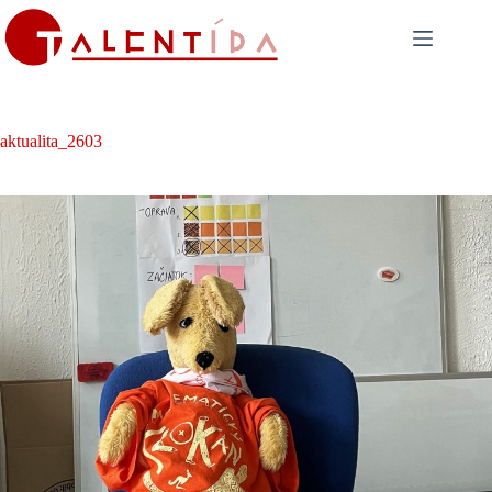
Skip
to
content
aktualita_2603