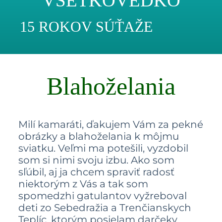
VŠETKOVEDKO
15 ROKOV SÚŤAŽE
Blahoželania
Milí kamaráti, ďakujem Vám za pekné
obrázky a blahoželania k môjmu
sviatku. Veľmi ma potešili, vyzdobil
som si nimi svoju izbu. Ako som
sľúbil, aj ja chcem spraviť radosť
niektorým z Vás a tak som
spomedzhi gatulantov vyžreboval
deti zo Sebedražia a Trenčianskych
Teplíc, ktorým posielam darčeky.