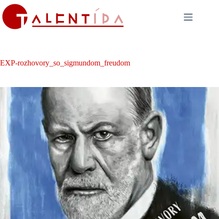
Skip
to
content
EXP-rozhovory_so_sigmundom_freudom