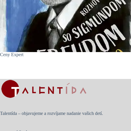
Ceny Expert
Talentída – objavujeme a rozvíjame nadanie vašich detí.