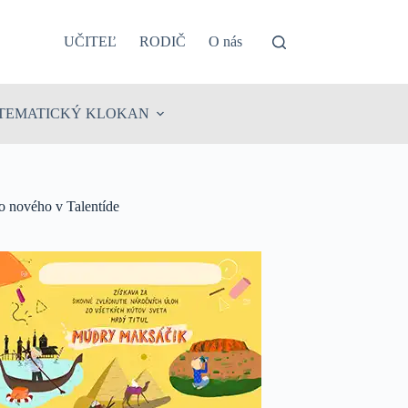
UČITEĽ
RODIČ
O nás
TEMATICKÝ KLOKAN
o nového v Talentíde