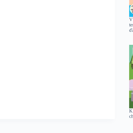
V
te
ďa
K
c