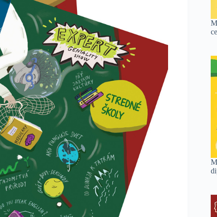
M
c
M
d