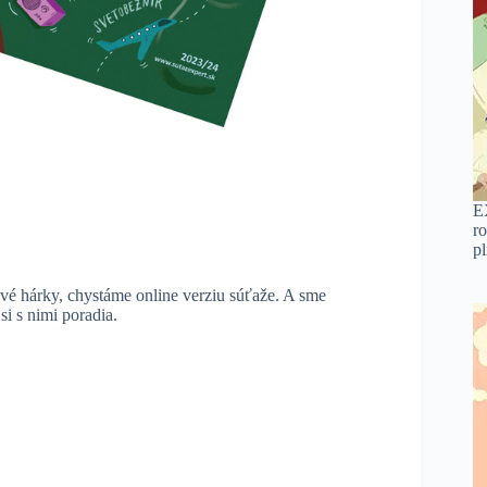
E
ro
p
vé hárky, chystáme online verziu súťaže. A sme
i s nimi poradia.