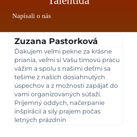
Talentída
Napísali o nás
Zuzana Pastorková
Ďakujem veľmi pekne za krásne
priania, veľmi si Vašu tímovú prácu
vážim a spolu s našimi deťmi sa
tešíme z našich dosiahnutých
úspechov a z možnosti zapájať do
vami organizovaných súťaží.
Príjemný oddych, načerpanie
inšpirácií a sily prajem počas
letných prázdnin