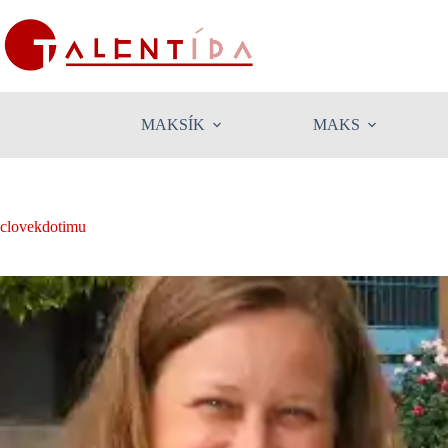
Skip
to
content
MAKSÍK
MAKS
clovekdotimu