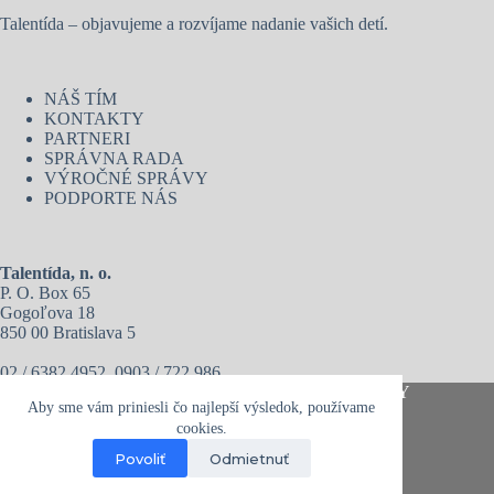
Talentída – objavujeme a rozvíjame nadanie vašich detí.
NÁŠ TÍM
KONTAKTY
PARTNERI
SPRÁVNA RADA
VÝROČNÉ SPRÁVY
PODPORTE NÁS
Talentída, n. o.
P. O. Box 65
Gogoľova 18
850 00 Bratislava 5
02 / 6382 4952, 0903 / 722 986
Copyright © 2026 - Talentída, n. o. I
VOP
I
PRIVACY
Aby sme vám priniesli čo najlepší výsledok, používame
POLICY
cookies.
Povoliť
Odmietnuť