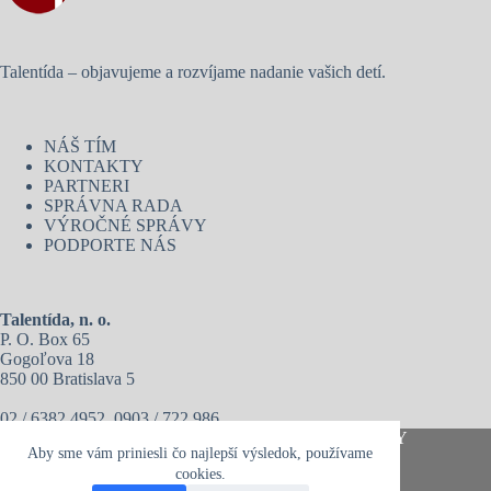
Talentída – objavujeme a rozvíjame nadanie vašich detí.
NÁŠ TÍM
KONTAKTY
PARTNERI
SPRÁVNA RADA
VÝROČNÉ SPRÁVY
PODPORTE NÁS
Talentída, n. o.
P. O. Box 65
Gogoľova 18
850 00 Bratislava 5
02 / 6382 4952, 0903 / 722 986
Copyright © 2026 - Talentída, n. o. I
VOP
I
PRIVACY
Aby sme vám priniesli čo najlepší výsledok, používame
POLICY
cookies.