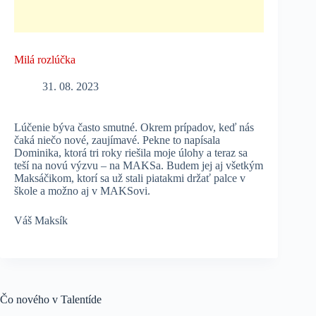
Milá rozlúčka
31. 08. 2023
Lúčenie býva často smutné. Okrem prípadov, keď nás
čaká niečo nové, zaujímavé. Pekne to napísala
Dominika, ktorá tri roky riešila moje úlohy a teraz sa
teší na novú výzvu – na MAKSa. Budem jej aj všetkým
Maksáčikom, ktorí sa už stali piatakmi držať palce v
škole a možno aj v MAKSovi.
Váš Maksík
Čo nového v Talentíde