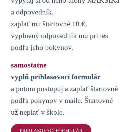
vypýtaj si od neho úlohy MAKSÍKa
a odpovedník,
zaplať mu štartovné 10 €,
vyplnený odpovedník mu prines
podľa jeho pokynov.
samostatne
vyplň prihlasovací formulár
a potom postupuj a zaplať štartovné
podľa pokynov v maile. Štartovné
už neplať v škole.
PRIHLASOVACÍ FORMULÁR