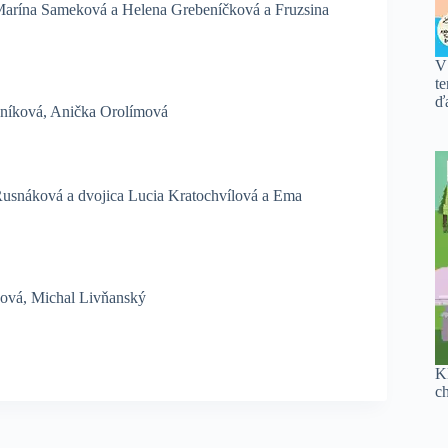
Marína Sameková a Helena Grebeníčková a Fruzsina
V
te
ďa
čníková, Anička Orolímová
Rusnáková a dvojica Lucia Kratochvílová a Ema
ová, Michal Livňanský
K
c