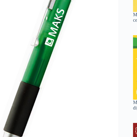
M
c
M
d