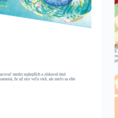
E
ro
p
acovať medzi najlepších a získavaš titul
amená, že už síce veľa vieš, ale niečo sa ešte