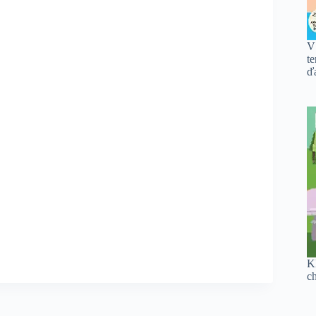
V
te
ďa
K
c