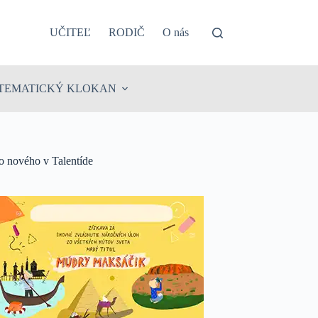
UČITEĽ
RODIČ
O nás
TEMATICKÝ KLOKAN
o nového v Talentíde