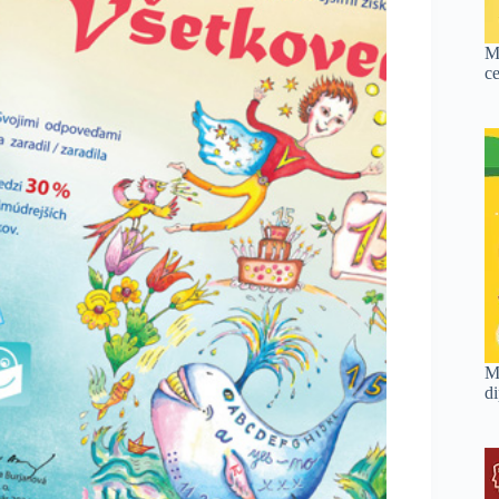
M
c
M
d